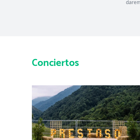
darem
Conciertos
eado
is,
e de