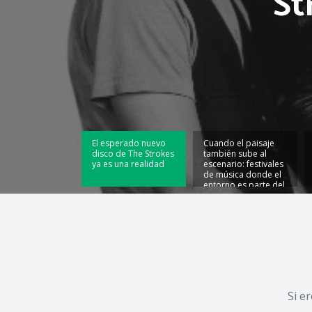
St
El esperado nuevo
Cuando el paisaje
disco de The Strokes
también sube al
ya es una realidad
escenario: festivales
de música donde el
entorno es parte del
espectáculo
Si e