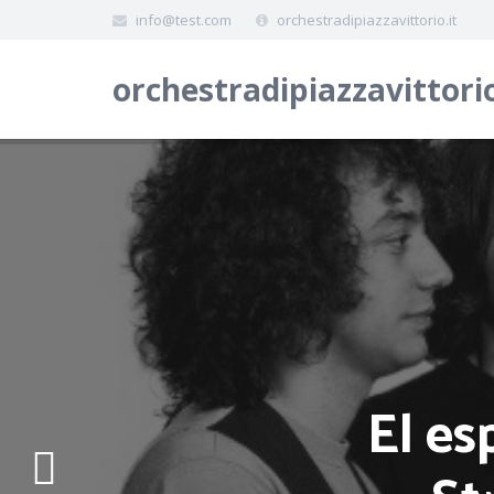
info@test.com
orchestradipiazzavittorio.it
orchestradipiazzavittorio
El es