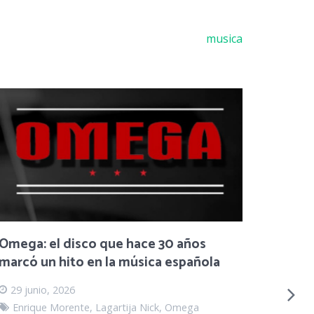
musica
Ópera
escuc
Omega: el disco que hace 30 años
marcó un hito en la música española
22 ju
músic
29 junio, 2026
La óper
Enrique Morente
,
Lagartija Nick
,
Omega