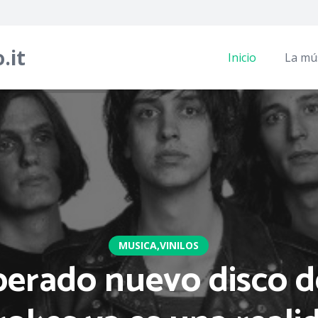
.it
Inicio
La mú
MUSICA
,
VINILOS
perado nuevo disco 