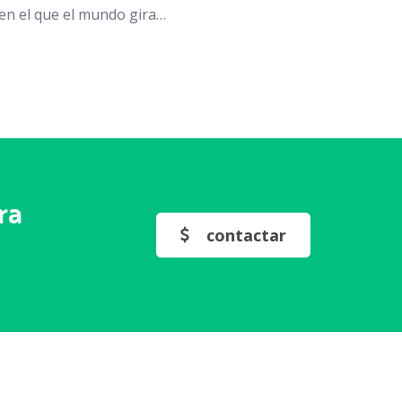
puede 
en el que el mundo gira…
colecci
expert
ra
contactar