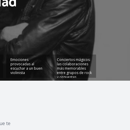
dad
Emociones
Conciertos mágicos:
Estas son las
provocadas al
las colaboraciones
compañías de 
escuchar a un buen
más memorables
más prestigiosa
violinista
entre grupos de rock
mundo
y orquestas
sinfónicas
ue te