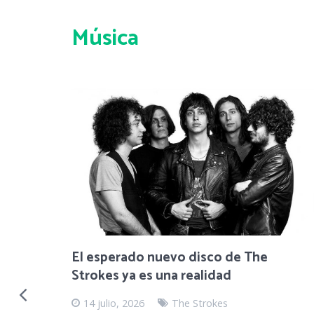
Música
ve a la
uevos
as y
El esperado nuevo disco de The
Strokes ya es una realidad
14 julio, 2026
The Strokes