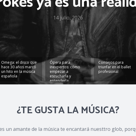
rokes ya es una reali
14 julio, 2026
Omega: el disco que
Ópera para
Consejos para
hace 30 años marcó
inexpertos: cómo
triunfar en el ballet
un hito en la música
empezar a
profesional
española
escucharla y
entenderla
¿TE GUSTA LA MÚSICA?
res un amante de la música te encantará nuesttro glob, porq