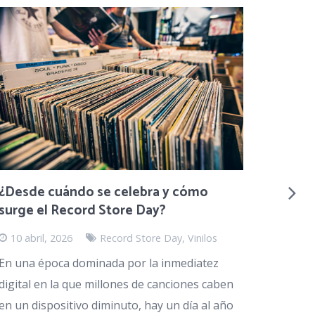
5 erro
¿Desde cuándo se celebra y cómo
comet
surge el Record Store Day?
11 ma
10 abril, 2026
Record Store Day
,
Vinilos
Los vin
En una época dominada por la inmediatez
cápsula
digital en la que millones de canciones caben
una ex
en un dispositivo diminuto, hay un día al año