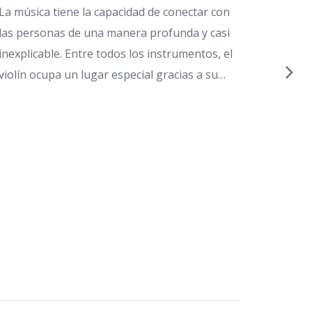
La música tiene la capacidad de conectar con
las personas de una manera profunda y casi
Conci
más m
inexplicable. Entre todos los instrumentos, el
y orqu
violín ocupa un lugar especial gracias a su…
27 m
conc
La col
una orq
experi
agua co