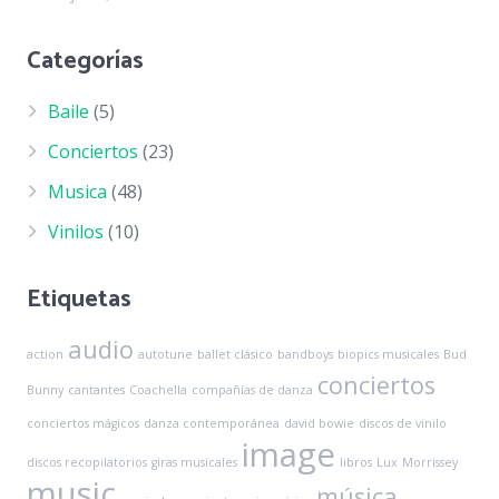
Categorías
Baile
(5)
Conciertos
(23)
Musica
(48)
Vinilos
(10)
Etiquetas
audio
action
autotune
ballet clásico
bandboys
biopics musicales
Bud
conciertos
Bunny
cantantes
Coachella
compañías de danza
conciertos mágicos
danza contemporánea
david bowie
discos de vinilo
image
discos recopilatorios
giras musicales
libros
Lux
Morrissey
music
música