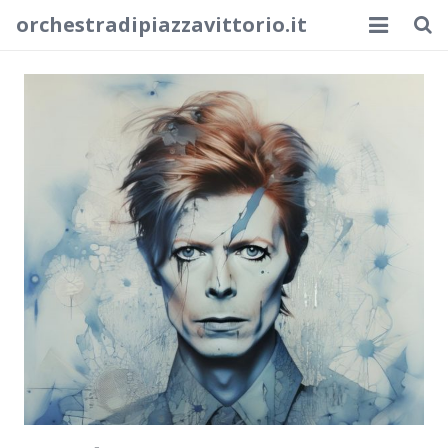
orchestradipiazzavittorio.it
Inicio
La música del pasado
Blog
Contacto