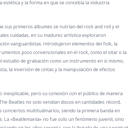
 estética y la forma en que se concebía la industria
 sus primeros álbumes se nutrían del rock and roll y el
cales cuidadas, en su madurez artística exploraron
ción vanguardistas. Introdujeron elementos del folk, la
strumentos poco convencionales en el rock, como el sitar o la
del estudio de grabación como un instrumento en sí mismo,
a, la inversión de cintas y la manipulación de efectos
o inexplicable, pero su conexión con el público de manera
The Beatles no solo vendían discos en cantidades récord,
 conciertos multitudinarios, siendo la primera banda en
as. La «Beatlemanía» no fue solo un fenómeno juvenil, sino
gestando en los años sesenta, con la llegada de una juventud