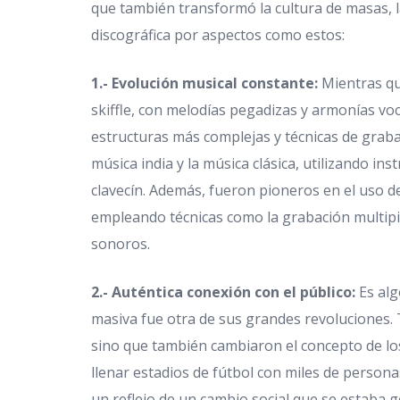
que también transformó la cultura de masas, la
discográfica por aspectos como estos:
1.- Evolución musical constante:
Mientras que
skiffle, con melodías pegadizas y armonías vo
estructuras más complejas y técnicas de graba
música india y la música clásica, utilizando in
clavecín. Además, fueron pioneros en el uso 
empleando técnicas como la grabación multipist
sonoros.
2.- Auténtica conexión con el público:
Es alg
masiva fue otra de sus grandes revoluciones. 
sino que también cambiaron el concepto de los
llenar estadios de fútbol con miles de person
un reflejo de un cambio social que se estaba 