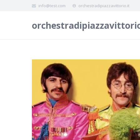
info@test.com
orchestradipiazzavittorio.it
orchestradipiazzavittorio