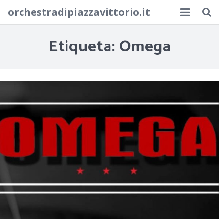
orchestradipiazzavittorio.it
Inicio
Etiqueta:
Omega
La música del pasado
Blog
Contacto