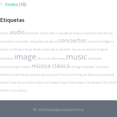
Vinilos
(10)
Etiquetas
audio
action
autotune
ballet clásico
bandboys
biopics musicales
Bud Bunny
conciertos
cantantes
Coachella
compañías de danza
conciertos mágicos
danza contemporánea
david bowie
discos de vinilo
discos recopilatorios
giras
image
music
musicales
libros
Lux
Morrissey
musicales
música clásica
musicoterapia
música
Omega
orquesta
orquestas
sinfónicas
Patti Smith
peores discos
photo
Premios Princesa de Asturias
prueba de
sonido
Pulp
Record Store Day
rock
Rosalía
Super Bowl
teatro
the Beatles
The Smith
Vinilos
voces
ópera
© orchestradipiazzavittorio.it