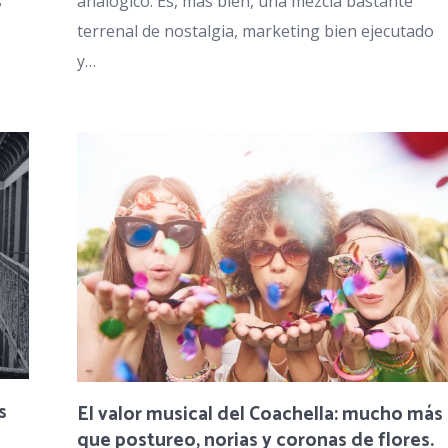
s
analógico. Es, más bien, una mezcla bastante
terrenal de nostalgia, marketing bien ejecutado
y…
s
El valor musical del Coachella: mucho más
que postureo, norias y coronas de flores.