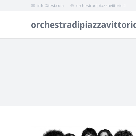
info@test.com
orchestradipiazzavittorio.it
orchestradipiazzavittorio